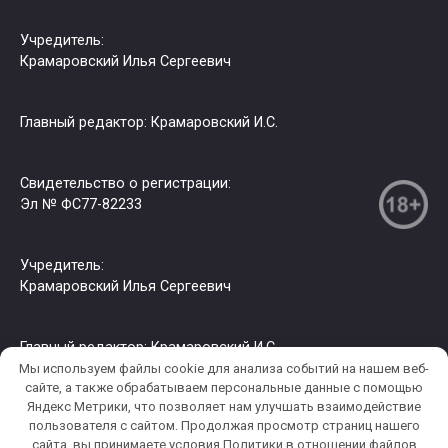
Учредитель:
Крамаровский Илья Сергеевич
Главный редактор: Крамаровский И.С.
Свидетельство о регистрации:
Эл № ФС77-82233
Учредитель:
Крамаровский Илья Сергеевич
Главный редактор: Крамаровский И.С.
Мы используем файлы cookie для анализа событий на нашем веб-
сайте, а также обрабатываем персональные данные с помощью
Яндекс Метрики, что позволяет нам улучшать взаимодействие
© 2026 РИА СЗФО. Копирование информации только с
пользователя c сайтом. Продолжая просмотр страниц нашего
разрешения правообладателя.
сайта, вы принимаете условия Политики в отношении файлов