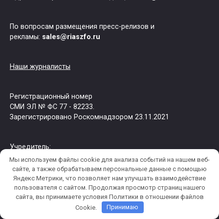
По вопросам размещения пресс-релизов и
рекламы:
sales@riaszfo.ru
Наши журналисты
Регистрационный номер
СМИ ЭЛ № ФС 77 - 82233.
Зарегистрировано Роскомнадзором 23.11.2021
Учредитель:
Крамаровский Илья Сергеевич
Мы используем файлы cookie для анализа событий на нашем веб-
сайте, а также обрабатываем персональные данные с помощью
Яндекс Метрики, что позволяет нам улучшать взаимодействие
Главный редактор: Крамаровский И.С.
пользователя c сайтом. Продолжая просмотр страниц нашего
сайта, вы принимаете условия Политики в отношении файлов
Cookie.
Принимаю
Свидетельство о регистрации: