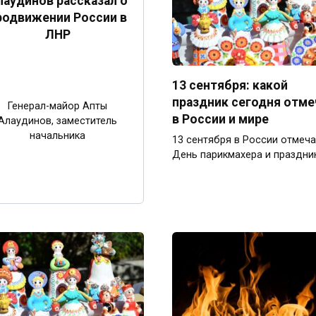
лаудинов рассказал о
родвижении России в
ЛНР
13 сентября: какой
праздник сегодня отм
Генерал-майор Апты
в России и мире
Алаудинов, заместитель
начальника
13 сентября в России отмеч
День парикмахера и праздни