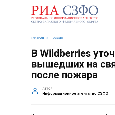
Перейти
к
содержанию
ГЛАВНАЯ
»
РОССИЯ
В Wildberries ут
вышедших на свя
после пожара
АВТОР
Информационное агентство СЗФО