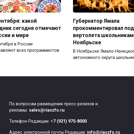
ентября: какой
Губернатор Ямала
дник сегодня отмечают
прокомментировал по
ссии и мире
вертолета школьникам
Ноябрьске
нтября в России
авляют всех программистов
В Ноябрьске Ямало-Ненецко
автономного округа школьни
По вопросам размещения пресс-релизов и
рекламы:
sales@riaszfo.ru
Телефон Редакции: +
7 (921) 975-8000
Адрес электронной почты Редакции:
info@riaszfo.ru