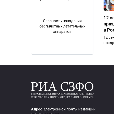
12 с
Опасность нападения
праз
беспилотных летательных
в Ро
аппаратов
12 се
поздр
Адрес электронной почты Редакции: