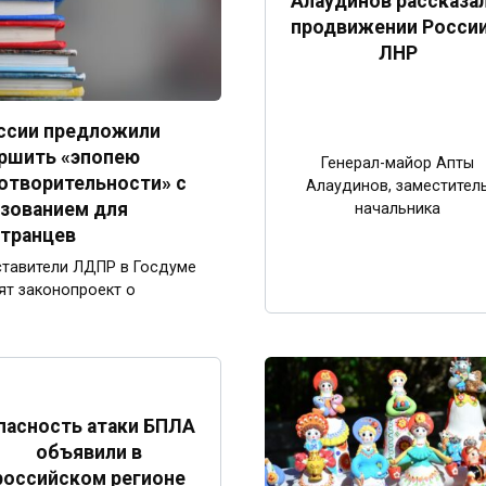
Алаудинов рассказал
продвижении России
ЛНР
ссии предложили
ршить «эпопею
Генерал-майор Апты
отворительности» с
Алаудинов, заместител
зованием для
начальника
транцев
тавители ЛДПР в Госдуме
ят законопроект о
пасность атаки БПЛА
объявили в
российском регионе