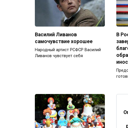
Василий Ливанов
В Ро
самочувствие хорошее
заве
благ
Народный артист РСФСР Василий
обра
Ливанов чувствует себя
инос
Предс
готов
О