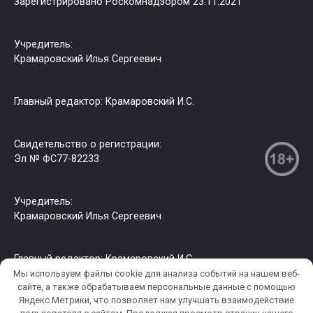
Зарегистрировано Роскомнадзором 23.11.2021
Учредитель:
Крамаровский Илья Сергеевич
Главный редактор: Крамаровский И.С.
Свидетельство о регистрации:
Эл № ФС77-82233
Учредитель:
Крамаровский Илья Сергеевич
Главный редактор: Крамаровский И.С.
Мы используем файлы cookie для анализа событий на нашем веб-
сайте, а также обрабатываем персональные данные с помощью
Яндекс Метрики, что позволяет нам улучшать взаимодействие
© 2026 РИА СЗФО. Копирование информации только с