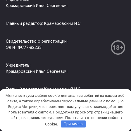
Крамаровский Илья Сергеевич
Главный редактор: Крамаровский И.С.
Свидетельство о регистрации:
Эл № ФС77-82233
Учредитель:
Крамаровский Илья Сергеевич
Главный редактор: Крамаровский И.С.
Мы используем файлы cookie для анализа событий на нашем веб-
сайте, а также обрабатываем персональные данные с помощью
Яндекс Метрики, что позволяет нам улучшать взаимодействие
© 2026 РИА СЗФО. Копирование информации только с
пользователя c сайтом. Продолжая просмотр страниц нашего
разрешения правообладателя.
сайта, вы принимаете условия Политики в отношении файлов
Cookie.
Принимаю