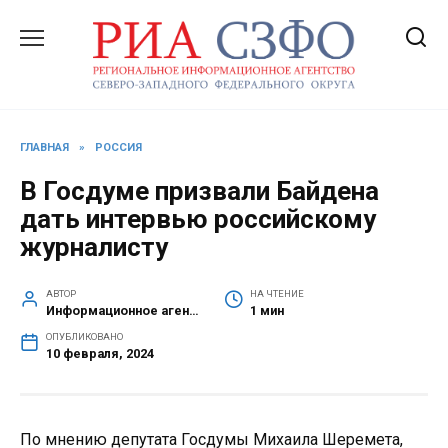
Перейти
к
содержанию
ГЛАВНАЯ
»
РОССИЯ
В Госдуме призвали Байдена
дать интервью российскому
журналисту
АВТОР
НА ЧТЕНИЕ
Информационное агентство СЗФО
1 мин
ОПУБЛИКОВАНО
10 февраля, 2024
По мнению депутата Госдумы Михаила Шеремета,