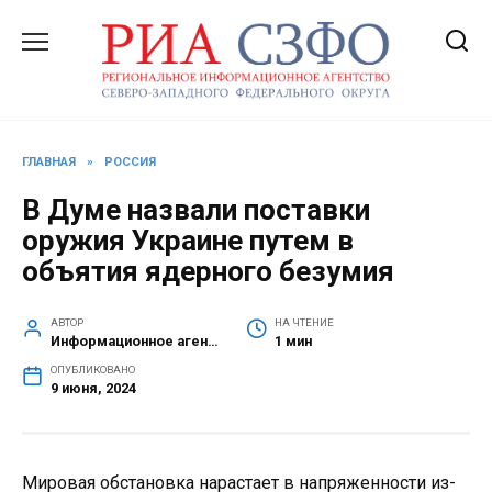
Перейти
к
содержанию
ГЛАВНАЯ
»
РОССИЯ
В Думе назвали поставки
оружия Украине путем в
объятия ядерного безумия
АВТОР
НА ЧТЕНИЕ
Информационное агентство СЗФО
1 мин
ОПУБЛИКОВАНО
9 июня, 2024
Мировая обстановка нарастает в напряженности из-