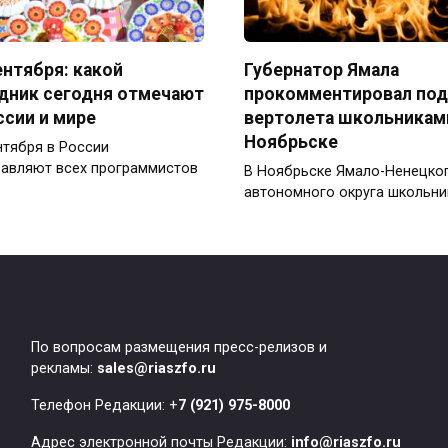
ентября: какой
Губернатор Ямала
дник сегодня отмечают
прокомментировал по
ссии и мире
вертолета школьникам
Ноябрьске
нтября в России
авляют всех программистов
В Ноябрьске Ямало-Ненецко
автономного округа школьни
По вопросам размещения пресс-релизов и
рекламы:
sales@riaszfo.ru
Телефон Редакции: +
7 (921) 975-8000
Адрес электронной почты Редакции:
info@riaszfo.ru