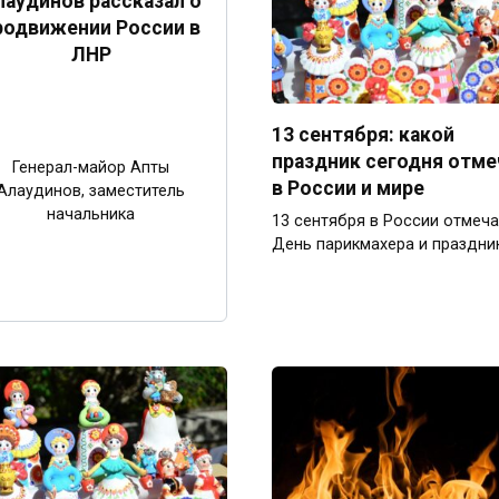
лаудинов рассказал о
родвижении России в
ЛНР
13 сентября: какой
праздник сегодня отм
Генерал-майор Апты
в России и мире
Алаудинов, заместитель
начальника
13 сентября в России отмеч
День парикмахера и праздни