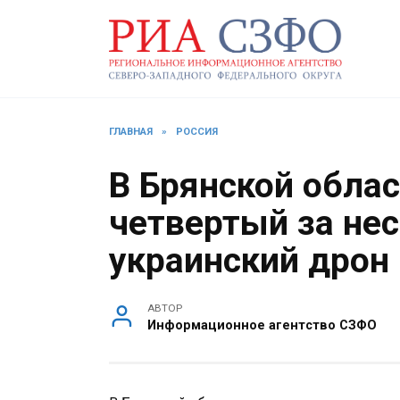
Перейти
к
содержанию
ГЛАВНАЯ
»
РОССИЯ
В Брянской обла
четвертый за нес
украинский дрон
АВТОР
Информационное агентство СЗФО