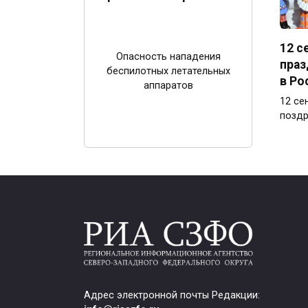
12 с
Опасность нападения
праз
беспилотных летательных
в Ро
аппаратов
12 се
поздр
Адрес электронной почты Редакции: