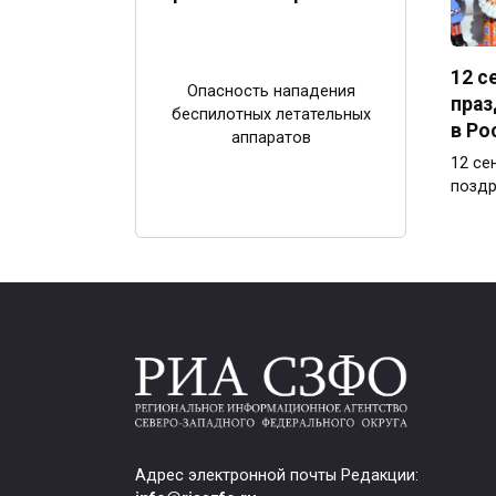
12 с
Опасность нападения
праз
беспилотных летательных
в Ро
аппаратов
12 се
поздр
Адрес электронной почты Редакции: