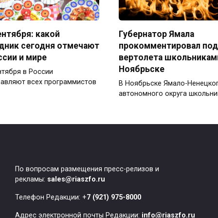
ентября: какой
Губернатор Ямала
дник сегодня отмечают
прокомментировал по
ссии и мире
вертолета школьникам
Ноябрьске
нтября в России
авляют всех программистов
В Ноябрьске Ямало-Ненецко
автономного округа школьни
По вопросам размещения пресс-релизов и
рекламы:
sales@riaszfo.ru
Телефон Редакции: +
7 (921) 975-8000
Адрес электронной почты Редакции:
info@riaszfo.ru