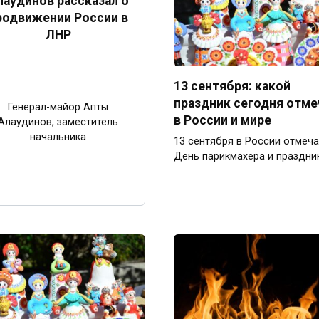
лаудинов рассказал о
родвижении России в
ЛНР
13 сентября: какой
праздник сегодня отм
Генерал-майор Апты
в России и мире
Алаудинов, заместитель
начальника
13 сентября в России отмеч
День парикмахера и праздни