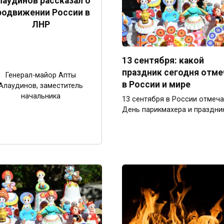
лаудинов рассказал о
родвижении России в
ЛНР
13 сентября: какой
праздник сегодня отм
Генерал-майор Апты
в России и мире
Алаудинов, заместитель
начальника
13 сентября в России отмеч
День парикмахера и праздни