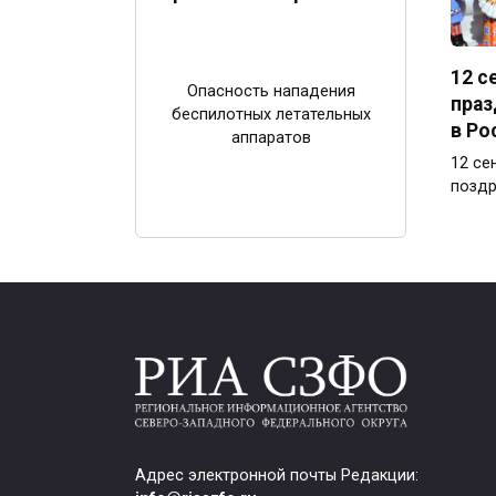
12 с
Опасность нападения
праз
беспилотных летательных
в Ро
аппаратов
12 се
поздр
Адрес электронной почты Редакции: