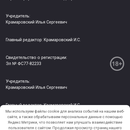
Учредитель:
Крамаровский Илья Сергеевич
Главный редактор: Крамаровский И.С.
Свидетельство о регистрации:
Эл № ФС77-82233
Учредитель:
Крамаровский Илья Сергеевич
Главный редактор: Крамаровский И.С.
Мы используем файлы cookie для анализа событий на нашем веб-
сайте, а также обрабатываем персональные данные с помощью
Яндекс Метрики, что позволяет нам улучшать взаимодействие
© 2026 РИА СЗФО. Копирование информации только с
пользователя c сайтом. Продолжая просмотр страниц нашего
разрешения правообладателя.