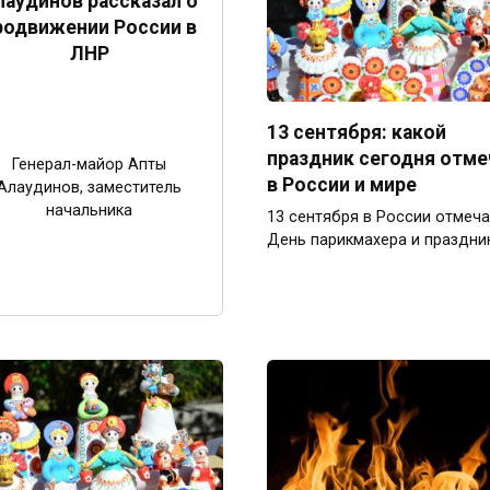
лаудинов рассказал о
родвижении России в
ЛНР
13 сентября: какой
праздник сегодня отм
Генерал-майор Апты
в России и мире
Алаудинов, заместитель
начальника
13 сентября в России отмеч
День парикмахера и праздни