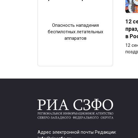
12 с
Опасность нападения
праз
беспилотных летательных
в Ро
аппаратов
12 се
поздр
Адрес электронной почты Редакции: