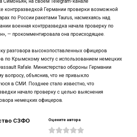
а Симоньян, на своем Telegram-канале
е контрразведкой Германии проверки возможной
рах по России ракетами Taurus, насмехаясь над
ании военная контрразведка начала проверку по
рн», — прокомментировала она происходящее.
ку разговора высокопоставленных офицеров
ов по Крымскому мосту с использованием немецких
Dassault Rafale. Министерство обороны Германии
 вопросу, объяснив, что не привыкло
я в СМИ. Позднее стало известно, что
зведки начало проверку с целью выяснения
говора немецких офицеров.
ство СЗФО
Оцените автора