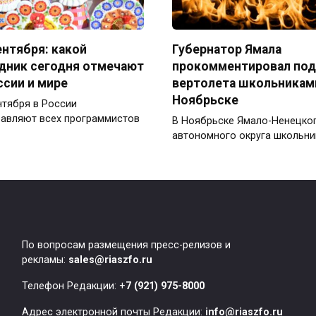
ентября: какой
Губернатор Ямала
дник сегодня отмечают
прокомментировал по
ссии и мире
вертолета школьникам
Ноябрьске
нтября в России
авляют всех программистов
В Ноябрьске Ямало-Ненецко
автономного округа школьни
По вопросам размещения пресс-релизов и
рекламы:
sales@riaszfo.ru
Телефон Редакции: +
7 (921) 975-8000
Адрес электронной почты Редакции:
info@riaszfo.ru