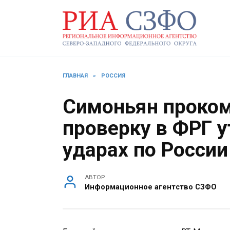
Перейти
к
содержанию
ГЛАВНАЯ
»
РОССИЯ
Симоньян проко
проверку в ФРГ у
ударах по России
АВТОР
Информационное агентство СЗФО