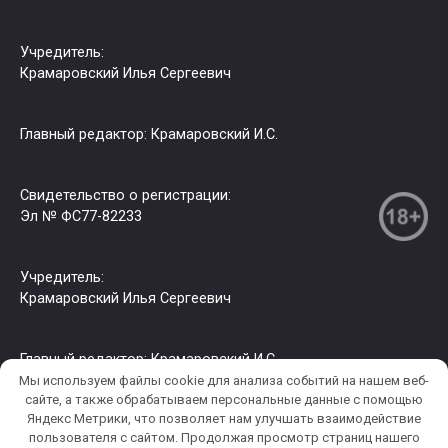
Учредитель:
Крамаровский Илья Сергеевич
Главный редактор: Крамаровский И.С.
Свидетельство о регистрации:
Эл № ФС77-82233
Учредитель:
Крамаровский Илья Сергеевич
Главный редактор: Крамаровский И.С.
Мы используем файлы cookie для анализа событий на нашем веб-
сайте, а также обрабатываем персональные данные с помощью
Яндекс Метрики, что позволяет нам улучшать взаимодействие
© 2026 РИА СЗФО. Копирование информации только с
пользователя c сайтом. Продолжая просмотр страниц нашего
разрешения правообладателя.