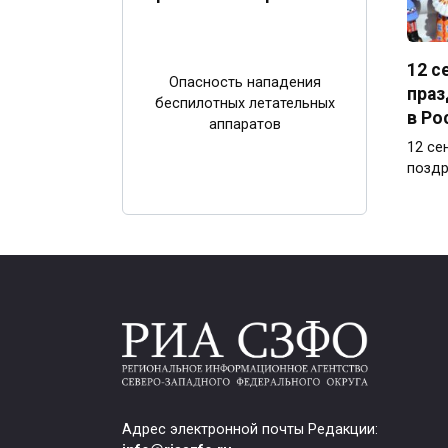
12 с
Опасность нападения
праз
беспилотных летательных
в Ро
аппаратов
12 се
поздр
Адрес электронной почты Редакции: