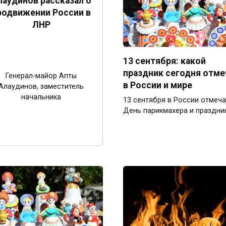
лаудинов рассказал о
родвижении России в
ЛНР
13 сентября: какой
праздник сегодня отм
Генерал-майор Апты
в России и мире
Алаудинов, заместитель
начальника
13 сентября в России отмеч
День парикмахера и праздни