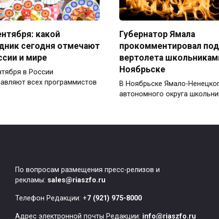
ентября: какой
Губернатор Ямала
дник сегодня отмечают
прокомментировал по
ссии и мире
вертолета школьникам
Ноябрьске
нтября в России
авляют всех программистов
В Ноябрьске Ямало-Ненецко
автономного округа школьни
По вопросам размещения пресс-релизов и
рекламы:
sales@riaszfo.ru
Телефон Редакции: +
7 (921) 975-8000
Адрес электронной почты Редакции:
info@riaszfo.ru