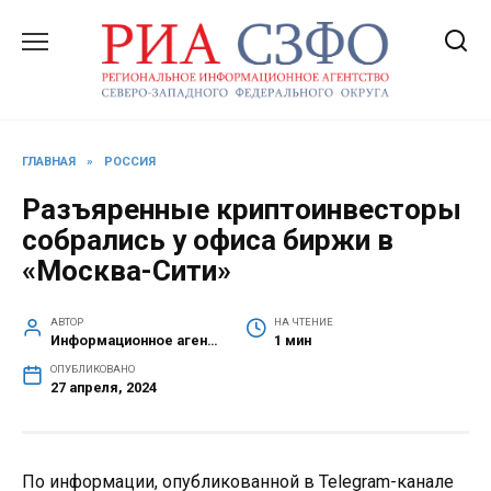
Перейти
к
содержанию
ГЛАВНАЯ
»
РОССИЯ
Разъяренные криптоинвесторы
собрались у офиса биржи в
«Москва-Сити»
АВТОР
НА ЧТЕНИЕ
Информационное агентство СЗФО
1 мин
ОПУБЛИКОВАНО
27 апреля, 2024
По информации, опубликованной в Telegram-канале