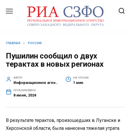
Перейти
к
содержанию
ГЛАВНАЯ
»
РОССИЯ
Пушилин сообщил о двух
терактах в новых регионах
АВТОР
НА ЧТЕНИЕ
Информационное агентство СЗФО
1 мин
ОПУБЛИКОВАНО
8 июня, 2024
В результате терактов, произошедших в Луганске и
Херсонской области, была нанесена тяжелая утрата.