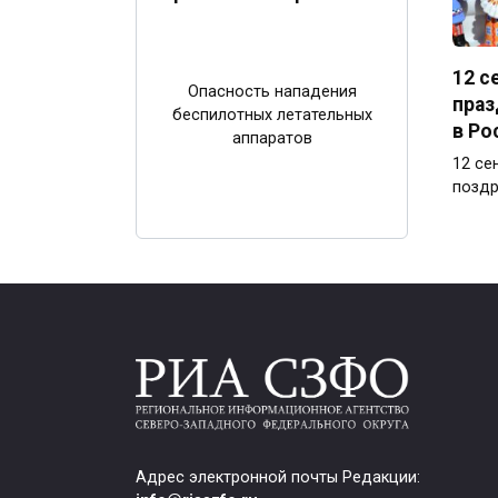
12 с
Опасность нападения
праз
беспилотных летательных
в Ро
аппаратов
12 се
поздр
Адрес электронной почты Редакции: