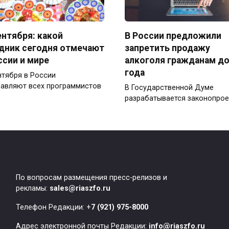
ентября: какой
В России предложили
дник сегодня отмечают
запретить продажу
ссии и мире
алкоголя гражданам до
года
нтября в России
авляют всех программистов
В Государственной Думе
разрабатывается законопрое
По вопросам размещения пресс-релизов и
рекламы:
sales@riaszfo.ru
Телефон Редакции: +
7 (921) 975-8000
Адрес электронной почты Редакции:
info@riaszfo.ru