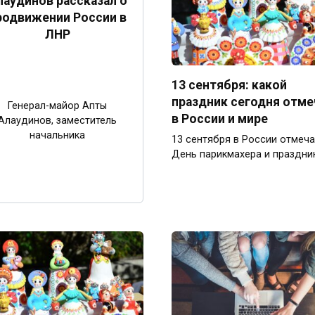
лаудинов рассказал о
родвижении России в
ЛНР
13 сентября: какой
праздник сегодня отм
Генерал-майор Апты
в России и мире
Алаудинов, заместитель
начальника
13 сентября в России отмеч
День парикмахера и праздни