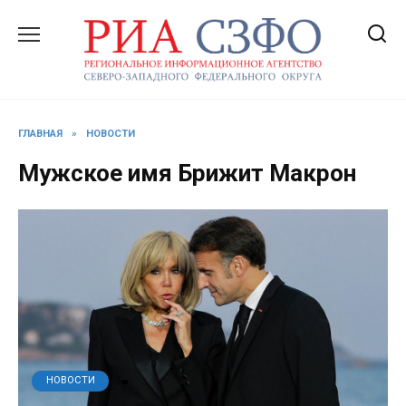
Перейти
к
содержанию
ГЛАВНАЯ
»
НОВОСТИ
Мужское имя Брижит Макрон
НОВОСТИ