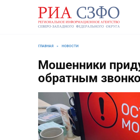
Перейти
к
содержанию
ГЛАВНАЯ
»
НОВОСТИ
Мошенники приду
обратным звонк