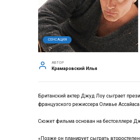
СЕНСАЦИЯ
АВТОР
Крамаровский Илья
Британский актер Джуд Лоу сыграет през
французского режиссера Оливье Ассайас
Сюжет фильма основан на бестселлере Дж
«Позже он планирует сыграть второстепе