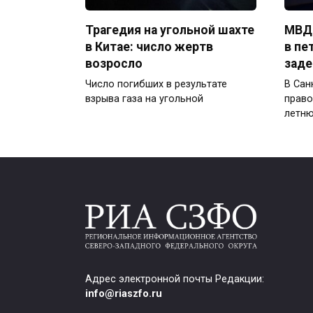
Трагедия на угольной шахте
МВД:
в Китае: число жертв
в пе
возросло
заде
Число погибших в результате
В Сан
взрыва газа на угольной
право
летн
Адрес электронной почты Редакции:
info@riaszfo.ru