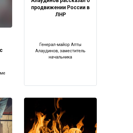
Алаудинов рассказал о
продвижении России в
ЛНР
Генерал-майор Апты
с
Алаудинов, заместитель
начальника
уме