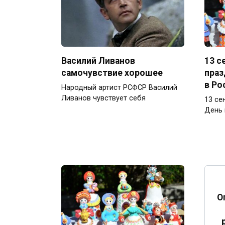
Василий Ливанов
13 с
самочувствие хорошее
праз
в Ро
Народный артист РСФСР Василий
Ливанов чувствует себя
13 се
День 
О