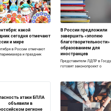
ентября: какой
В России предложили
дник сегодня отмечают
завершить «эпопею
ссии и мире
благотворительности» 
образованием для
нтября в России отмечают
иностранцев
парикмахера и праздник
Представители ЛДПР в Госд
готовят законопроект о
пасность атаки БПЛА
объявили в
российском регионе