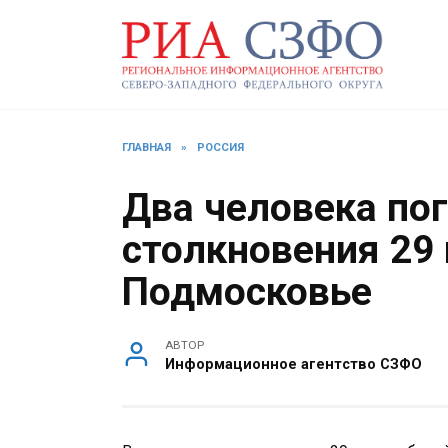
Перейти
к
содержанию
ГЛАВНАЯ
»
РОССИЯ
Два человека по
столкновения 29
Подмосковье
АВТОР
Информационное агентство СЗФО