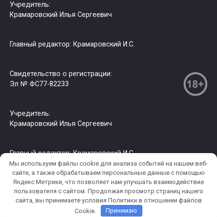
Учредитель:
Крамаровский Илья Сергеевич
Главный редактор: Крамаровский И.С.
Свидетельство о регистрации:
Эл № ФС77-82233
Учредитель:
Крамаровский Илья Сергеевич
Главный редактор: Крамаровский И.С.
Мы используем файлы cookie для анализа событий на нашем веб-
сайте, а также обрабатываем персональные данные с помощью
Яндекс Метрики, что позволяет нам улучшать взаимодействие
© 2026 РИА СЗФО. Копирование информации только с
пользователя c сайтом. Продолжая просмотр страниц нашего
разрешения правообладателя.
сайта, вы принимаете условия Политики в отношении файлов
Cookie.
Принимаю