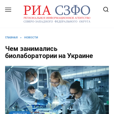
Перейти
к
содержанию
ГЛАВНАЯ
»
НОВОСТИ
Чем занимались
биолаборатории на Украине
НОВОСТИ