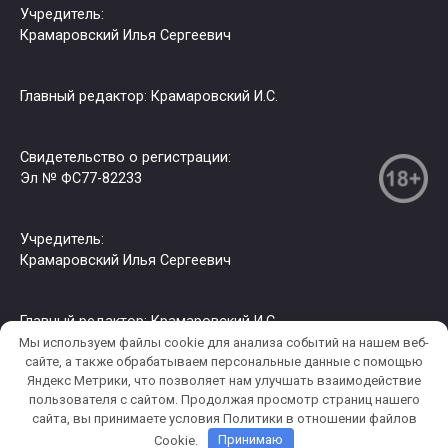
Учредитель:
Крамаровский Илья Сергеевич
Главный редактор: Крамаровский И.С.
Свидетельство о регистрации:
Эл № ФС77-82233
Учредитель:
Крамаровский Илья Сергеевич
Главный редактор: Крамаровский И.С.
Мы используем файлы cookie для анализа событий на нашем веб-
сайте, а также обрабатываем персональные данные с помощью
Яндекс Метрики, что позволяет нам улучшать взаимодействие
© 2026 РИА СЗФО. Копирование информации только с
пользователя c сайтом. Продолжая просмотр страниц нашего
разрешения правообладателя.
сайта, вы принимаете условия Политики в отношении файлов
Cookie.
Принимаю