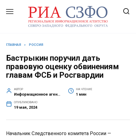
Перейти
к
содержанию
ГЛАВНАЯ
»
РОССИЯ
Бастрыкин поручил дать
правовую оценку обвинениям
главам ФСБ и Росгвардии
АВТОР
НА ЧТЕНИЕ
Информационное агентство СЗФО
1 мин
ОПУБЛИКОВАНО
19 мая, 2024
Начальник Следственного комитета России —