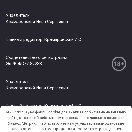
Учредитель:
Крамаровский Илья Сергеевич
Главный редактор: Крамаровский И.С.
Свидетельство о регистрации:
Эл № ФС77-82233
Учредитель:
Крамаровский Илья Сергеевич
Главный редактор: Крамаровский И.С.
Мы используем файлы cookie для анализа событий на нашем веб-
сайте, а также обрабатываем персональные данные с помощью
Яндекс Метрики, что позволяет нам улучшать взаимодействие
© 2026 РИА СЗФО. Копирование информации только с
пользователя c сайтом. Продолжая просмотр страниц нашего
разрешения правообладателя.