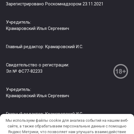
Зарегистрировано Роскомнадзором 23.11.2021
Учредитель:
Крамаровский Илья Сергеевич
Главный редактор: Крамаровский И.С.
Свидетельство о регистрации:
Эл № ФС77-82233
Учредитель:
Крамаровский Илья Сергеевич
Главный редактор: Крамаровский И.С.
Мы используем файлы cookie для анализа событий на нашем веб-
сайте, а также обрабатываем персональные данные с помощью
Яндекс Метрики, что позволяет нам улучшать взаимодействие
© 2026 РИА СЗФО. Копирование информации только с