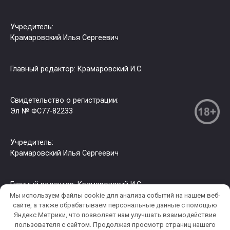
Учредитель:
Крамаровский Илья Сергеевич
Главный редактор: Крамаровский И.С.
Свидетельство о регистрации:
Эл № ФС77-82233
Учредитель:
Крамаровский Илья Сергеевич
Главный редактор: Крамаровский И.С.
Мы используем файлы cookie для анализа событий на нашем веб-
сайте, а также обрабатываем персональные данные с помощью
Яндекс Метрики, что позволяет нам улучшать взаимодействие
© 2026 РИА СЗФО. Копирование информации только с
пользователя c сайтом. Продолжая просмотр страниц нашего
разрешения правообладателя.