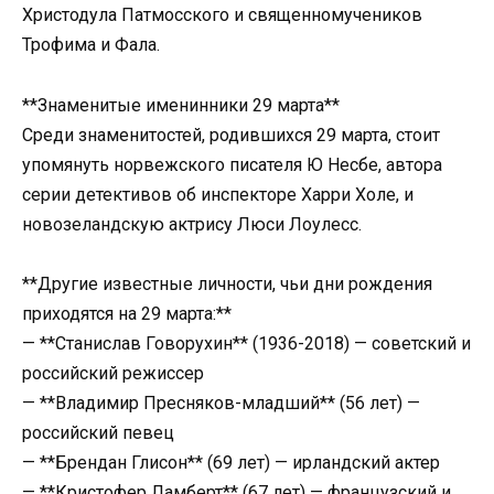
Христодула Патмосского и священномучеников
Трофима и Фала.
**Знаменитые именинники 29 марта**
Среди знаменитостей, родившихся 29 марта, стоит
упомянуть норвежского писателя Ю Несбе, автора
серии детективов об инспекторе Харри Холе, и
новозеландскую актрису Люси Лоулесс.
**Другие известные личности, чьи дни рождения
приходятся на 29 марта:**
— **Станислав Говорухин** (1936-2018) — советский и
российский режиссер
— **Владимир Пресняков-младший** (56 лет) —
российский певец
— **Брендан Глисон** (69 лет) — ирландский актер
— **Кристофер Ламберт** (67 лет) — французский и